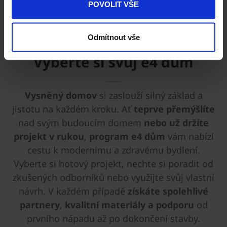
POVOLIT VŠE
Odmítnout vše
Vyberte si svůj e4 dům
Vysněný domov
si zaslouží silný základ a
jistotu na každém kroku. Ať
teprve přemýšlíte
nad svým budoucím domem
nebo už držíte
projekt v rukou
,
program e4 dům
vám nabízí
cestu k modernímu a zdravému bydlení.
Vyberte si hotový projekt, nechte si poradit od
zkušených odborníků nebo využijte svůj vlastní
návrh. V každém případě
získáte spolehlivé
partnery
,
kvalitní materiály
a podporu
od
prvního nápadu až po dokončení stavby.