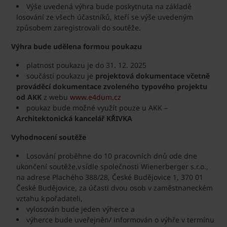
Výše uvedená výhra bude poskytnuta na základě
losování ze všech účastníků, kteří se výše uvedeným
způsobem zaregistrovali do soutěže.
Výhra bude udělena formou poukazu
platnost poukazu je do 31. 12. 2025
součástí poukazu je
projektová dokumentace včetně
prováděcí dokumentace zvoleného typového projektu
od AKK
z webu
www.e4dum.cz
poukaz bude možné využít pouze u AKK –
Architektonická kancelář KŘIVKA
Vyhodnocení soutěže
Losování proběhne do 10 pracovních dnů ode dne
ukončení soutěže,v sídle společnosti Wienerberger s.r.o.,
na adrese Plachého 388/28, České Budějovice 1, 370 01
České Budějovice, za účasti dvou osob v zaměstnaneckém
vztahu k pořadateli,
vylosován bude jeden výherce a
výherce bude uveřejněn/ informován o výhře v termínu