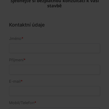
Sjednejte si bezplatnou konzultaci k vaší
stavbě