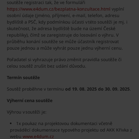
soutěže registraci tak, že ve formuláři
https://www.e4dum.cz/bezplatna-konzultace.html
vyplní
osobní údaje (jméno, příjmení, e-mail, telefon, adresu
bydliště a PSČ, kdy podmínkou účasti v této soutěži je mj. i
skutečnost, že adresa bydliště bude na území České
republiky), čímž se zaregistruje do losování o výhru. V
průběhu konání soutěže se může účastník registrovat
pouze jednou a může vyhrát pouze jednu výherní cenu.
Pořadatel si vyhrazuje právo změnit pravidla soutěže či
celou soutěž zrušit bez udání důvodu.
Termín soutěže
Soutěž proběhne v termínu
od 19. 08. 2025 do 30. 09. 2025
.
Výherní cena soutěže
Výhrou v soutěži je:
1x poukaz na projektovou dokumentaci včetně
prováděcí dokumentace typového projektu od AKK Křivka z
webu
www.e4dum.cz