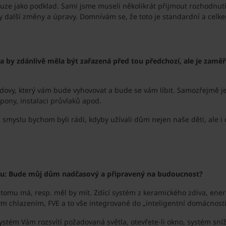
pouze jako podklad. Sami jsme museli několikrát přijmout rozhodnutí
ny další změny a úpravy. Domnívám se, že toto je standardní a celk
ka by zdánlivě měla být zařazená před tou předchozí, ale je zam
ovy, který vám bude vyhovovat a bude se vám líbit. Samozřejmě je n
pony, instalaci průvlaků apod.
slu bychom byli rádi, kdyby užívali dům nejen naše děti, ale i dět
du: Bude můj dům nadčasový a připravený na budoucnost?
tomu má, resp. měl by mít. Zdící systém z keramického zdiva, energ
 chlazením, FVE a to vše integrované do „inteligentní domácnosti
systém Vám rozsvítí požadovaná světla, otevřete-li okno, systém sn