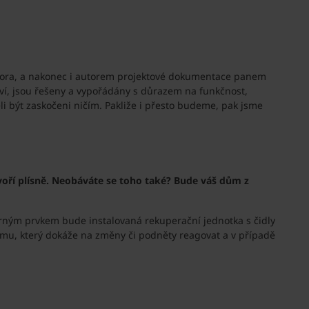
stora, a nakonec i autorem projektové dokumentace panem
eví, jsou řešeny a vypořádány s důrazem na funkčnost,
 být zaskočeni ničím. Pakliže i přesto budeme, pak jsme
voří plísně. Neobáváte se toho také? Bude váš dům z
ůrným prvkem bude instalovaná rekuperační jednotka s čidly
omu, který dokáže na změny či podněty reagovat a v případě