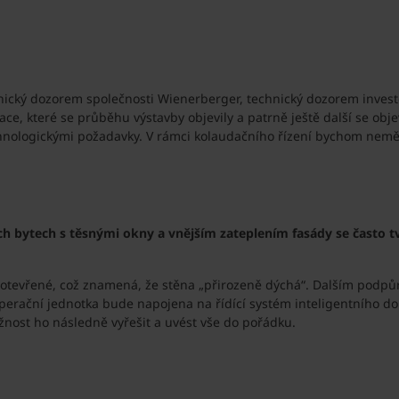
hnický dozorem společnosti Wienerberger, technický dozorem inve
ce, které se průběhu výstavby objevily a patrně ještě další se obj
nologickými požadavky. V rámci kolaudačního řízení bychom neměli
h bytech s těsnými okny a vnějším zateplením fasády se často t
ě otevřené, což znamená, že stěna „přirozeně dýchá“. Dalším podp
kuperační jednotka bude napojena na řídící systém inteligentního d
nost ho následně vyřešit a uvést vše do pořádku.