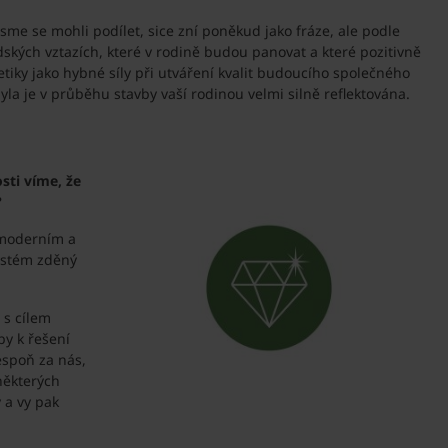
me se mohli podílet, sice zní poněkud jako fráze, ale podle
idských vztazích, které v rodině budou panovat a které pozitivně
stetiky jako hybné síly při utváření kvalit budoucího společného
yla je v průběhu stavby vaší rodinou velmi silně reflektována.
sti víme, že
?
 moderním a
systém zděný
 s cílem
py k řešení
lespoň za nás,
některých
 a vy pak