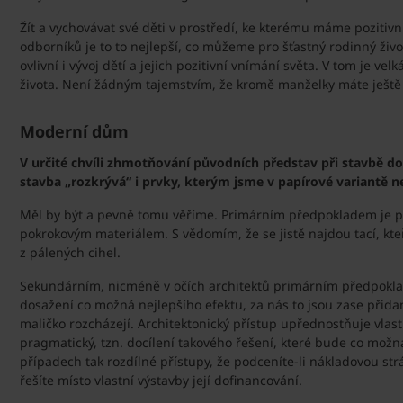
Žít a vychovávat své děti v prostředí, ke kterému máme pozitiv
odborníků je to to nejlepší, co můžeme pro šťastný rodinný život
ovlivní i vývoj dětí a jejich pozitivní vnímání světa. V tom je ve
života. Není žádným tajemstvím, že kromě manželky máte ještě 
Moderní dům
V určité chvíli zhmotňování původních představ při stavbě 
stavba „rozkrývá“ i prvky, kterým jsme v papírové variantě 
Měl by být a pevně tomu věříme. Primárním předpokladem je pá
pokrokovým materiálem. S vědomím, že se jistě najdou tací, kt
z pálených cihel.
Sekundárním, nicméně v očích architektů primárním předpoklad
dosažení co možná nejlepšího efektu, za nás to jsou zase přida
maličko rozcházejí. Architektonický přístup upřednostňuje vlastní
pragmatický, tzn. docílení takového řešení, které bude co možná
případech tak rozdílné přístupy, že podceníte-li nákladovou str
řešíte místo vlastní výstavby její dofinancování.