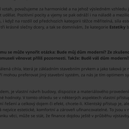
ní vztah, považujeme za harmonické a na jehož výsledném vzhledu js
 udělat. Pozitivní pocity a vjemy se pak odráží i na náladě a mezil
lká, i když na rozdíl od předchozích kategorii těžce měřitelná, síla e
tři krásné slečny dcery, a tak se domnívám, že kategorie
Estetiky
b
domu se může vynořit otázka: Bude můj dům moderní? Ze zkušeno
nemuseli věnovat příliš pozornosti. Takže: Budě váš dům moderní
lená cihla, která je základním stavebním prvkem a jako taková je
eří mohou preferovat jiný stavební systém, za nás je tím optimem 
em, je vlastní návrh budovy, dispozice a materiálového provedení
né hodnoty. V tomto ohledu se v některých aspektech vlastní přístu
 řešení a celkový dojem či efekt, chcete-li. Klientský přístup je, a
 nejvíce estetické, komfortní a zároveň ufinancovatelné. To jsou v 
ánku věci, může se stát, že finance dojdou ještě v průběhu výstavby