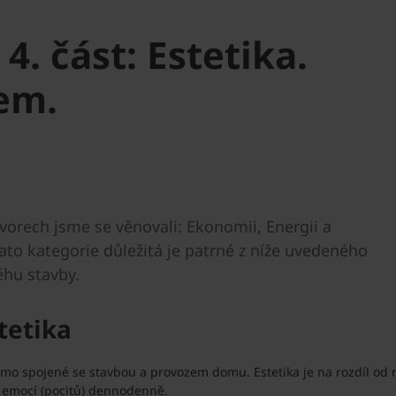
4. část: Estetika.
em.
vorech jsme se věnovali: Ekonomii, Energii a
tato kategorie důležitá je patrné z níže uvedeného
hu stavby.
stetika
ímo spojené se stavbou a provozem domu. Estetika je na rozdíl od n
 emocí (pocitů) dennodenně.