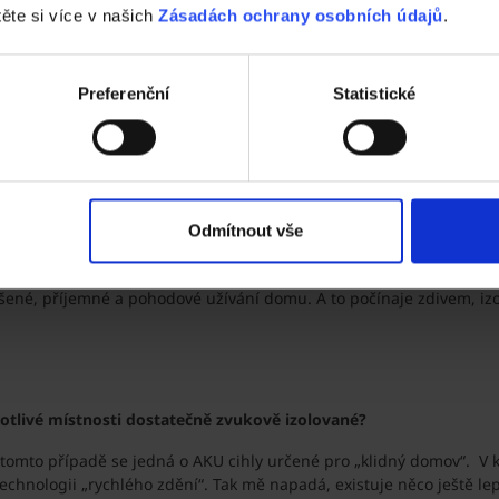
těte si více v našich
Zásadách ochrany osobních údajů
.
 celá konstrukce vždy a za všech okolností ochrání mě a moji rod
Preferenční
Statistické
ý a zajištěný i proti podélnému posunu. U střešní krytiny neoček
y mělo zůstat beze změny v původním stavu.
Odmítnout vše
 dům izolovat hluk z ulice?
rušené, příjemné a pohodové užívání domu. A to počínaje zdivem, iz
dnotlivé místnosti dostatečně zvukově izolované?
v tomto případě se jedná o AKU cihly určené pro „klidný domov“. V
chnologii „rychlého zdění“. Tak mě napadá, existuje něco ještě lep