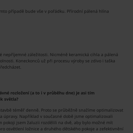
mto případě bude vše v pořádku. Přírodní pálená hlína
.
ené nepříjemné záležitosti. Nicméně keramická cihla a pálená
dolnosti. Koneckonců už při procesu výroby se zdivo i taška
předcházet.
né rozložení (a to i v průběhu dne) je asi tím
k světla?
 stavbě téměř denně. Proto se průběžně snažíme optimalizovat
y a úpravy. Například v současné době jsme optimalizovali
 pokoji jsem žaluzii rozdělili na dvě, aby bylo možné mít
ro osvětlení ložnice a druhého dětského pokoje a zefektivnění