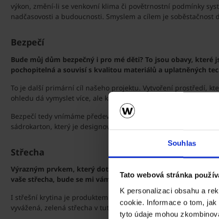
výkon, změní-li se venkovní klima či povětrnostní podmínky sys
nadčasovosti a budoucnosti. Smyslem a cílem je soběstačnost
Bezpečí
Bude můj dům bezpečný i pro mé děti? To jsou obavy, které js
pochopitelná a souvisí s kvalitou materiálů a uplatněných tec
To je další primární cíl našeho projektu. Vytvoření prostředí, 
ohledu dá vymyslet více, ale každá věc něco stojí a konečný účet 
Bezpečí tedy vnímáme především z hlediska zdravého prostředí.
sádrokarton, který je designový – obsahuje otvory různých tvarů
Souhlas
Střecha
Výrazným prvkem, který dotváří a umocňuje vzhled celého domu
Tato webová stránka použív
vaše střecha, bude se mi vám líbit?
K personalizaci obsahu a re
I střešní krytina je produktem společnosti Wienerberger, jedná
cookie. Informace o tom, jak
vyvážená, zelená střecha v tuto chvíli ještě není, nicméně „to c
tyto údaje mohou zkombinovat