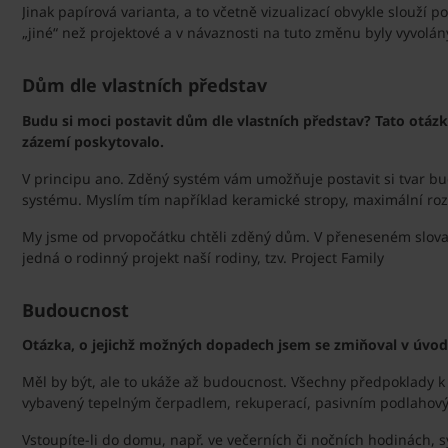
Jinak papírová varianta, a to včetně vizualizací obvykle slouží 
„jiné“ než projektové a v návaznosti na tuto změnu byly vyvolá
Dům dle vlastních představ
Budu si moci postavit dům dle vlastních představ? Tato otáz
zázemí poskytovalo.
V principu ano. Zděný systém vám umožňuje postavit si tvar bud
systému. Myslím tím například keramické stropy, maximální roz
My jsme od prvopočátku chtěli zděný dům. V přeneseném slova smy
jedná o rodinný projekt naší rodiny, tzv. Project Family
Budoucnost
Otázka, o jejichž možných dopadech jsem se zmiňoval v úvo
Měl by být, ale to ukáže až budoucnost. Všechny předpoklady k 
vybavený tepelným čerpadlem, rekuperací, pasivním podlahovým
Vstoupíte-li do domu, např. ve večerních či nočních hodinách, 