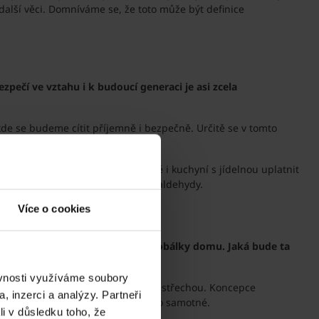
další věci. Domníváme se, že toto může být definice
pečí ve vztahu i k budoucí generaci je asi zcela
kde se budeme cítit příjemně i bezpečně. Určitě se v tomto
me se v obývacím pokoji a patrně i kuchyní s jídelnou uplatnit
káže odbourávat uvolňující se formaldehydy.
Více o cookies
ický, resp. nadčasový vzhled celé obálky domu. Jaká bude ta
ěvnosti využíváme soubory
á, nad garáži je plochá se zelenou střechou. Koncepce
, inzerci a analýzy. Partneři
lost budou stejně dlouhé, jako zdivo samotné.
li v důsledku toho, že