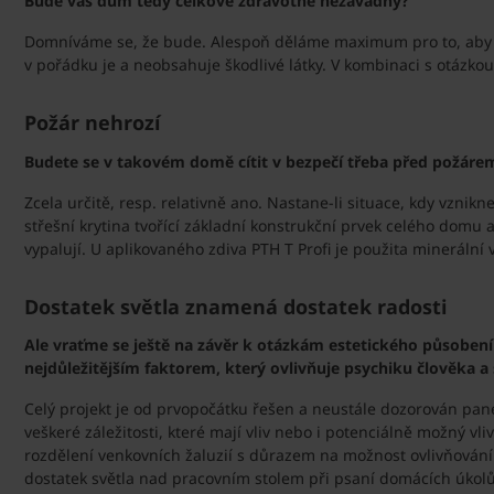
Bude váš dům tedy celkově zdravotně nezávadný?
Domníváme se, že bude. Alespoň děláme maximum pro to, aby byl
v pořádku je a neobsahuje škodlivé látky. V kombinaci s otázk
Požár nehrozí
Budete se v takovém domě cítit v bezpečí třeba před požáre
Zcela určitě, resp. relativně ano. Nastane-li situace, kdy vzni
střešní krytina tvořící základní konstrukční prvek celého domu 
vypalují. U aplikovaného zdiva PTH T Profi je použita minerální
Dostatek světla znamená dostatek radosti
Ale vraťme se ještě na závěr k otázkám estetického působení p
nejdůležitějším faktorem, který ovlivňuje psychiku člověka 
Celý projekt je od prvopočátku řešen a neustále dozorován pa
veškeré záležitosti, které mají vliv nebo i potenciálně možný 
rozdělení venkovních žaluzií s důrazem na možnost ovlivňování m
dostatek světla nad pracovním stolem při psaní domácích úkolů.