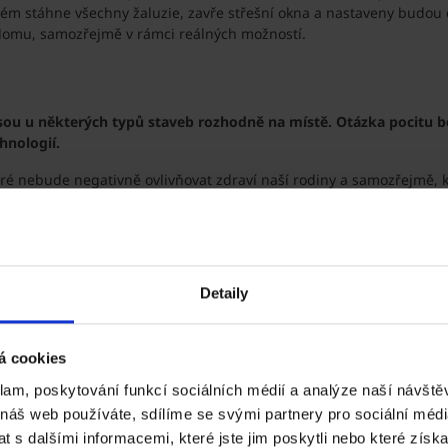
tém stáhne všechny žaluzie, zavře střešní okna a nastaveny budou 
 domu, samozřejmě v rámci reálných možností.
ou u některých typů staveb rozhodně na místě. Otázka pocitu bez
hnologií.
které nebude negativně ovlivňovat zdraví naší rodiny a samozřejmě, 
by byl příliš vysoký.
 Pálená cihla je tedy naprosto v pořádku. Mimochodem, rozhodli js
 a velikostí, vylepšuje akustické vlastnosti místnosti a zároveň do
Detaily
 je střecha. Její tvar, a především střešní krytina určují estet
á cookies
klam, poskytování funkcí sociálních médií a analýze naší návšt
 se o pálenou střešní krytinu. Střecha nad obývanou části je sedlov
 náš web používáte, sdílíme se svými partnery pro sociální média
o je“ se nám již teď líbí. Předpokládáme, že životnost i barevná stá
 s dalšími informacemi, které jste jim poskytli nebo které získa