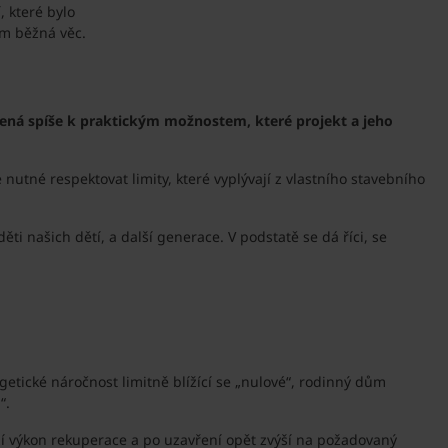
, které bylo
em běžná věc.
ěřená spíše k praktickým možnostem, které projekt a jeho
utné respektovat limity, které vyplývají z vlastního stavebního
i našich dětí, a další generace. V podstatě se dá říci, se
etické náročnost limitně blížící se „nulové“, rodinný dům
“.
íží výkon rekuperace a po uzavření opět zvýší na požadovaný