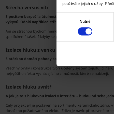
používáte jejich služby. Přeč
Střecha versus vítr
Výběr
S pocitem bezpečí a útulnosti souvisí také otázka vědomí, že
Nutné
výkyvů. Odolá například střecha silnému větru?
souhlasu
Ani se střechou bychom neměli mít problém. Krov je zavětrovan
„podfukem“ tašek. I kdyby se přihnal opravdu silný vítr, vše b
Izolace hluku z venku
S otázkou domácí pohody souvisí také další otázka: Bude můj
Všechny prvky i konstrukce tvoří ucelený systém zajišťující ne
nejvyššího efektu vycházejícího z možností, které se nabízejí.
Izolace hluku uvnitř
A jak je to s hlukovou izolací v interiéru – budou od sebe je
Celý projekt e4 je postaven na sortimentu keramického zdiva, 
dosaženo požadovaného efektu. Zdivo je navíc připravené pro te