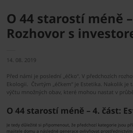
O 44 starostí méně – 
Rozhovor s investor
14. 08. 2019
Před námi je poslední „éčko“. V předchozích rozho
Ekologii. Čtvrtým „éčkem“ je Estetika. Nakolik je 
výčtu množných obav, které mohou nastat v průbě
O 44 starostí méně – 4. část: E
Je tedy důležité si připomenout, že předchozí kategorie jsou př
majitele domu a následné generace ovlivňovat prostřednictvím