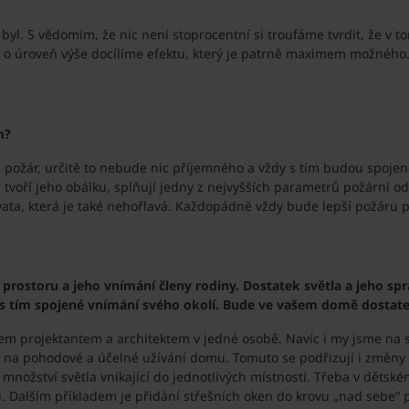
. S vědomím, že nic není stoprocentní si troufáme tvrdit, že v to
ou o úroveň výše docílíme efektu, který je patrně maximem možného
m?
kne požár, určitě to nebude nic příjemného a vždy s tím budou spoj
a tvoří jeho obálku, splňují jedny z nejvyšších parametrů požární o
 vata, která je také nehořlavá. Každopádně vždy bude lepší požáru 
rostoru a jeho vnímání členy rodiny. Dostatek světla a jeho správ
a s tím spojené vnímání svého okolí. Bude ve vašem domě dostate
nem projektantem a architektem v jedné osobě. Navíc i my jsme na
vliv na pohodové a účelné užívání domu. Tomuto se podřizují i změn
nožství světla vnikající do jednotlivých místností. Třeba v dětském
 Dalším příkladem je přidání střešních oken do krovu „nad sebe“ p