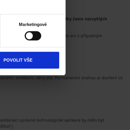
inu. Počasí je vrtkavé a jsme svědky často nezvyklých
Marketingové
áváme absolutně žádný problém, a to ani s případným
POVOLIT VŠE
olacemi, omítkami, okny atd. Permanentní snahou je docílení co
 kombinaci správné technologické aplikace by mělo být
šího? J