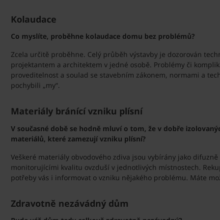
Kolaudace
Co myslíte, proběhne kolaudace domu bez problémů?
Zcela určitě proběhne. Celý průběh výstavby je dozorován tec
projektantem a architektem v jedné osobě. Problémy či komplika
proveditelnost a soulad se stavebním zákonem, normami a tech
pochybili „my“.
Materiály bránící vzniku plísní
V současné době se hodně mluví o tom, že v dobře izolovanýc
materiálů, které zamezují vzniku plísní?
Veškeré materiály obvodového zdiva jsou vybírány jako difuzn
monitorujícími kvalitu ovzduší v jednotlivých místnostech. Re
potřeby vás i informovat o vzniku nějakého problému. Máte mož
Zdravotně nezávádný dům