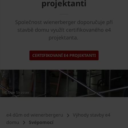
projektanti
Společnost wienerberger doporučuje při
stavbě domu využít certifikovaného e4
projektanta.
CERTIFIKOVANÍ E4 PROJEKTANTI
© Uwe Strasser
e4 dům od wienerbergeru
Výhody stavby e4
domu
Svépomocí