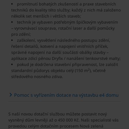
promítnutí bohatých zkušeností a praxe stavebních
techniků do kvality této služby; každý z nich má založeno
několik set menších i větších staveb;
technik je vybaven potřebným špičkovým vybavením
– vyrovnávací souprava, rotační laser a další pomůcky
pro zdění;
zaškolení, vysvětlení následného postupu zdění,
řešení detailů, kotvení a napojení vnitřních příček,
správné napojení na další součásti obálky stavby –
aplikace zdicí pěnou Dryfix / nanášení tenkovrstvé malty;
pokud je dodržena stavební připravenost, lze založit
2
standardní půdorys objektu celý (150 m
), včetně
středového nosného zdiva.
Pomoc s vyřízením dotace na výstavbu e4 domu
S naší novou dotační službou můžete postavit nový
vysněný dům levněji až o 450 000 Kč. Naši specialisté vás
provedou celým dotačním procesem Nová zelená