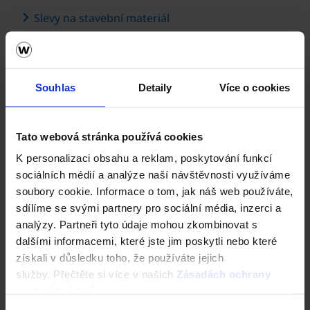
Slevy na stavební materiál
Možnost získat výhodné ceny cihelného systému
Porotherm, pálené střešní krytiny Tondach i dalších
Souhlas
Detaily
Více o cookies
stavebních materiálů z našeho produktového portfolia, či
od našich průmyslových partnerů.
Tato webová stránka používá cookies
Návody pro stavbu
K personalizaci obsahu a reklam, poskytování funkcí
sociálních médií a analýze naší návštěvnosti využíváme
soubory cookie. Informace o tom, jak náš web používáte,
Poskytneme vám řadu
tiskovin
a návodných
videí pro
sdílíme se svými partnery pro sociální média, inzerci a
stavbu svépomocí
.
analýzy. Partneři tyto údaje mohou zkombinovat s
dalšími informacemi, které jste jim poskytli nebo které
získali v důsledku toho, že používáte jejich
služby. Přečtěte si více v našich
Zásadách ochrany
osobních údajů
.