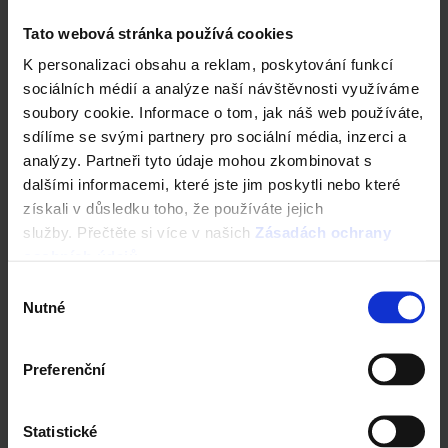
Tato webová stránka používá cookies
Veškeré projekty splňují pravidla a normy
K personalizaci obsahu a reklam, poskytování funkcí
vyžadované Evropskou unií (EU) po roce
sociálních médií a analýze naší návštěvnosti využíváme
2020.
soubory cookie. Informace o tom, jak náš web používáte,
Kompletní projektová dokumentace pro
sdílíme se svými partnery pro sociální média, inzerci a
váš rodinný dům. Od stavebního povolení
analýzy. Partneři tyto údaje mohou zkombinovat s
a realizace včetně kolaudace.
dalšími informacemi, které jste jim poskytli nebo které
Energetický průkaz budovy
získali v důsledku toho, že používáte jejich
(PENB) ✅
zdarma.
služby. Přečtěte si více v našich
Zásadách ochrany
osobních údajů
.
Typové projekty e4 >
Výběr
Nutné
souhlasu
Preferenční
Statistické