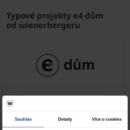
Typové projekty e4 dům
od wienerbergeru
Typové projekty e4 dům
Souhlas
Detaily
Více o cookies
40 typových projektů rodinných domů e4
dům od wienerbergeru