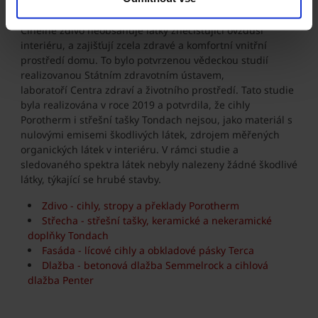
zcela zdravé vnitřní prostředí pro život.
Cihelné zdivo neobsahuje látky znečišťující ovzduší
interiéru, a zajišťují zcela zdravé a komfortní vnitřní
prostředí domu. To bylo potvrzenou vědeckou studií
realizovanou Státním zdravotním ústavem,
laboratoří Centra zdraví a životního prostředí. Tato studie
byla realizována v roce 2019 a potvrdila, že cihly
Porotherm i střešní tašky Tondach nejsou, jako materiál s
nulovými emisemi škodlivých látek, zdrojem měřených
organických látek v interiéru. V rámci studie a
sledovaného spektra látek nebyly nalezeny žádné škodlivé
látky, týkající se hrubé stavby.
Zdivo - cihly, stropy a překlady Porotherm
Střecha - střešní tašky, keramické a nekeramické
doplňky Tondach
Fasáda - lícové cihly a obkladové pásky Terca
Dlažba - betonová dlažba Semmelrock a cihlová
dlažba Penter