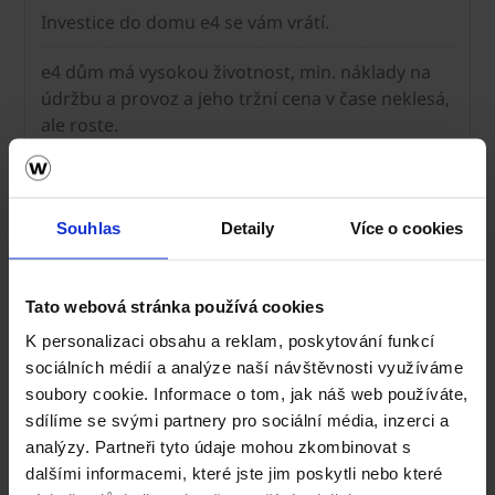
Investice do domu e4 se vám vrátí.
e4 dům má vysokou životnost, min. náklady na
údržbu a provoz a jeho tržní cena v čase neklesá,
ale roste.
EKONOMIKA
Souhlas
Detaily
Více o cookies
Tato webová stránka používá cookies
K personalizaci obsahu a reklam, poskytování funkcí
sociálních médií a analýze naší návštěvnosti využíváme
soubory cookie. Informace o tom, jak náš web používáte,
sdílíme se svými partnery pro sociální média, inzerci a
analýzy. Partneři tyto údaje mohou zkombinovat s
dalšími informacemi, které jste jim poskytli nebo které
estetika