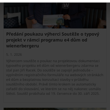
Předání poukazu výherci Soutěže o typový
projekt v rámci programu e4 dům od
wienerbergeru
5. 1. 2026
Výhercem soutěže o poukaz na projektovou dokumentaci
typového projektu e4 dům od wienerbergeru zdarma se
stal pan Jiří Racek. Do soutěže se zapojil jednoduše –
vyplněním registračního formuláře na webových stránkách
e4 dům a bezplatnou konzultací stavby v průběhu
soutěžního období. Právě tímto krokem se automaticky
zařadil do slosování, ve kterém se na něj nakonec usmálo
štěstí. Soutěž probíhala od 19. července do 30. září 2025.