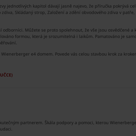
 jednotlivých kapitol dávají jasně najevo, že příručka pokrývá ce
zdiva, Skládaný strop, Založení a zdění obvodového zdiva v patře, V
ší odborníci. Můžete se proto spolehnout, že vše jsou osvědčené a k
sdělováno formou, která je srozumitelná i laikům. Pamatováno je s
měřování.
s Wienerberger e4 domem. Povede vás celou stavbou krok za krok
RUČCE)
kutečným partnerem. Škála podpory a pomoci, kterou Wienerberger
audaci.