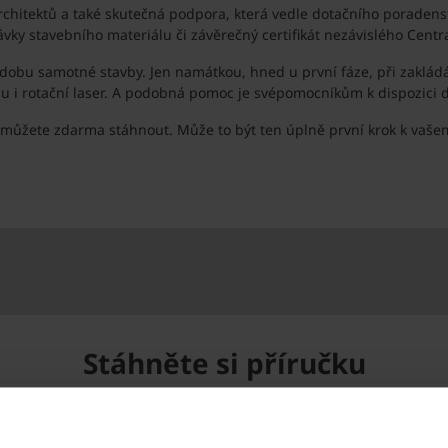
 i architektů a také skutečná podpora, která vedle dotačního poradens
ky stavebního materiálu či závěrečný certifikát nezávislého Centra
 dobu samotné stavby. Jen namátkou, hned u první fáze, při zaklád
du i rotační laser. A podobná pomoc je svépomocníkům k dispozici d
si můžete zdarma stáhnout. Může to být ten úplně první krok k va
Stáhněte si příručku
Podívejte se na 10 kapitol pro svépomocníky.