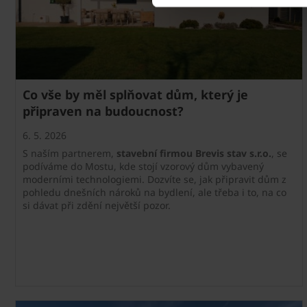
Co vše by měl splňovat dům, který je
připraven na budoucnost?
6. 5. 2026
S naším partnerem,
stavební firmou Brevis stav s.r.o.
, se
podíváme do Mostu, kde stojí vzorový dům vybavený
moderními technologiemi. Dozvíte se, jak připravit dům z
pohledu dnešních nároků na bydlení, ale třeba i to, na co
si dávat při zdění největší pozor.