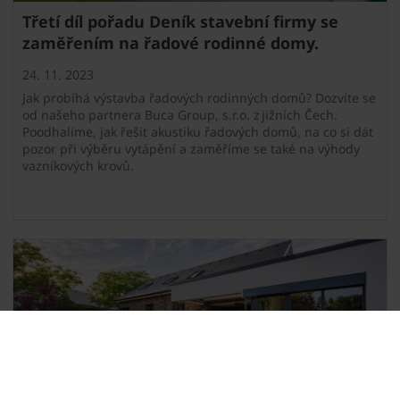
Třetí díl pořadu Deník stavební firmy se
zaměřením na řadové rodinné domy.
24. 11. 2023
Jak probíhá výstavba řadových rodinných domů? Dozvíte se
od našeho partnera Buca Group, s.r.o. z jižních Čech.
Poodhalíme, jak řešit akustiku řadových domů, na co si dát
pozor při výběru vytápění a zaměříme se také na výhody
vazníkových krovů.