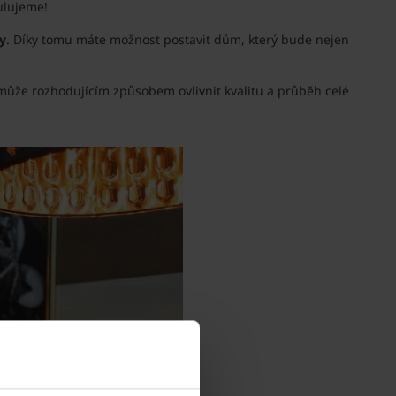
ulujeme!
y
. Díky tomu máte možnost postavit dům, který bude nejen
může rozhodujícím způsobem ovlivnit kvalitu a průběh celé