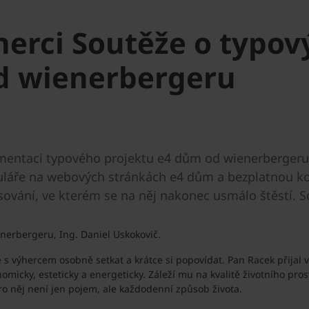
erci Soutěže o typový
d wienerbergeru
ntaci typového projektu e4 dům od wienerbergeru zd
muláře na webových stránkách e4 dům a bezplatnou ko
ování, ve kterém se na něj nakonec usmálo štěstí. So
erbergeru, Ing. Daniel Uskokovič.
e s výhercem osobně setkat a krátce si popovídat. Pan Racek přijal
micky, esteticky a energeticky. Záleží mu na kvalitě životního pr
ro něj není jen pojem, ale každodenní způsob života.