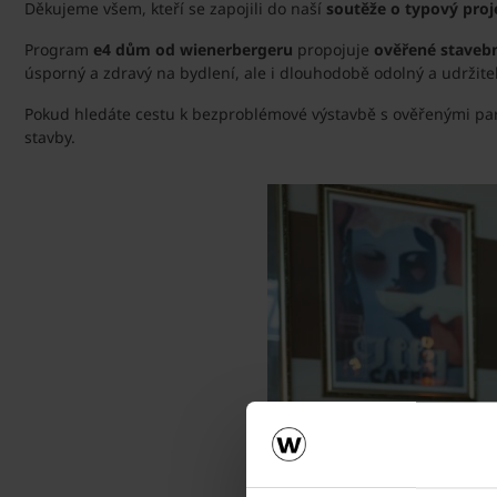
Děkujeme všem, kteří se zapojili do naší
soutěže o typový pro
Program
e4 dům od wienerbergeru
propojuje
ověřené stavebn
úsporný a zdravý na bydlení, ale i dlouhodobě odolný a udržite
Pokud hledáte cestu k bezproblémové výstavbě s ověřenými part
stavby.