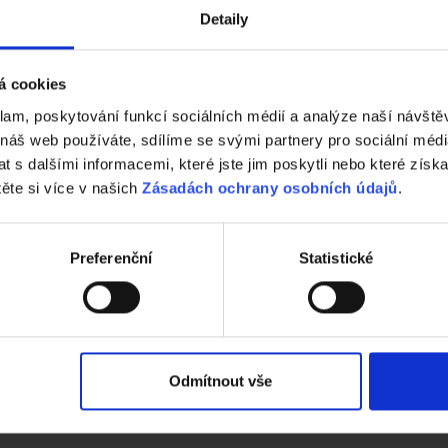
Detaily
á cookies
klam, poskytování funkcí sociálních médií a analýze naší návšt
 náš web používáte, sdílíme se svými partnery pro sociální média
 s dalšími informacemi, které jste jim poskytli nebo které získa
těte si více v našich
Zásadách ochrany osobních údajů
.
Preferenční
Statistické
že o typový projekt v rámci programu e4 dům od wienerbergeru
BEZPLATNÁ KONZULTACE
Odmítnout vše