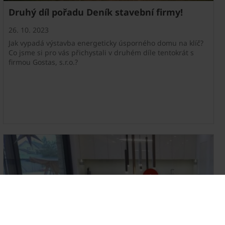
Druhý díl pořadu Deník stavební firmy!
26. 10. 2023
Jak vypadá výstavba energeticky úsporného domu na klíč?
Co jsme si pro vás přichystali v druhém díle tentokrát s
firmou Gostas, s.r.o.?