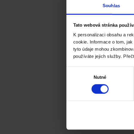
Souhlas
Tato webová stránka použív
K personalizaci obsahu a re
cookie. Informace o tom, jak
tyto údaje mohou zkombinovat
používáte jejich služby. Přeč
Výběr
Nutné
souhlasu
Předání poukazu výherci Soutě