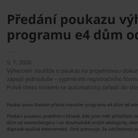
Předání poukazu výh
programu e4 dům o
5. 1. 2026
Výhercem soutěže o poukaz na projektovou dokume
zapojil jednoduše – vyplněním registračního for
Právě tímto krokem se automaticky zařadil do slos
Poukaz panu Rackovi předal manažer programu e4 dům od wien
Předání poukazu proběhlo v Jihlavě, kde jsme měli příležitost s
dům od wienerbergeru i on dlouhodobě smýšlí ekologicky, ekono
dopravě využívá elektromobil, čímž potvrzuje, že udržitelnost p