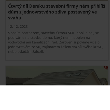
Čtvrtý díl Deníku stavební firmy nám přiblíží
dům z jednovrstvého zdiva postavený ve
svahu.
12. 12. 2023
S naším partnerem, stavební firmou SIXL, spol. s.r.o., se
podíváme na stavbu domu, který není napojen na
vodovodní ani kanalizační řád. Zároveň si povíme více o
jednovrstvém zdivu, zajímavém řešení vazníkového krovu,
nebo ovládání žaluzií.