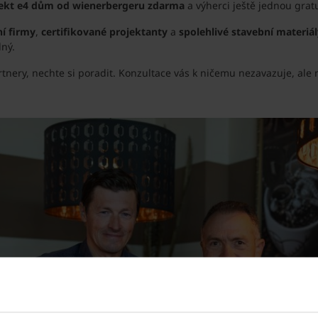
jekt e4 dům od wienerbergeru zdarma
a výherci ještě jednou grat
í firmy
,
certifikované projektanty
a
spolehlivé stavební materiál
lný.
nery, nechte si poradit. Konzultace vás k ničemu nezavazuje, ale 