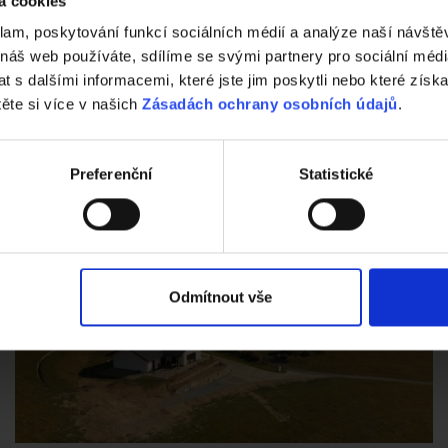
á cookies
5. 1. 2026
Výhercem soutěže o poukaz na projektovou dokumentaci
klam, poskytování funkcí sociálních médií a analýze naší návšt
typového projektu e4 dům od wienerbergeru zdarma se
 náš web používáte, sdílíme se svými partnery pro sociální média
stal pan Jiří Racek. Do soutěže se zapojil jednoduše –
 s dalšími informacemi, které jste jim poskytli nebo které získa
vyplněním registračního formuláře na webových stránkách
těte si více v našich
Zásadách ochrany osobních údajů
.
e4 dům a bezplatnou konzultací stavby v průběhu
soutěžního období. Právě tímto krokem se automaticky
zařadil do slosování, ve kterém se na něj nakonec usmálo
štěstí. Soutěž probíhala od 19. července do 30. září 2025.
Preferenční
Statistické
Odmítnout vše