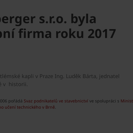
rger s.r.o. byla
ní firma roku 2017
etlémské kapli v Praze Ing. Luděk Bárta, jednatel
 v historii.
 2006 pořádá
Svaz podnikatelů ve stavebnictví
ve spolupráci s
Minis
ho učení technického v Brně
.