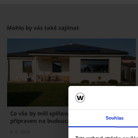
Mohlo by vás také zajímat
Co vše by měl splňovat dům, který je
Souhlas
připraven na budoucnost?
6. 5. 2026