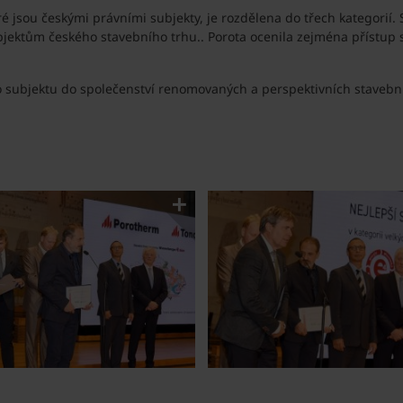
ré jsou českými právními subjekty, je rozdělena do třech kategorií.
ktům českého stavebního trhu.. Porota ocenila zejména přístup 
o subjektu do společenství renomovaných a perspektivních stavební