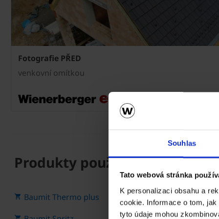
Fotografie PŘED
venkovní omítkou
Souhlas
Produkty použité v této fázi 
Tato webová stránka použív
K personalizaci obsahu a re
Baumit Thermo plus
cookie. Informace o tom, jak
tyto údaje mohou zkombinovat
Baumit Spritz