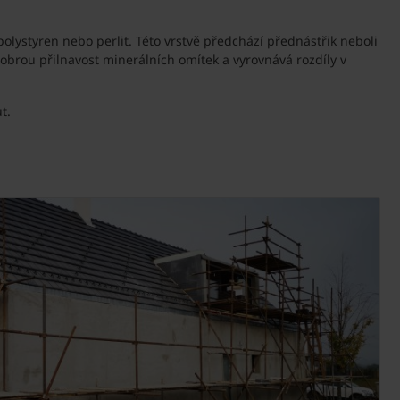
polystyren nebo perlit. Této vrstvě předchází přednástřik neboli
dobrou přilnavost minerálních omítek a vyrovnává rozdíly v
t.