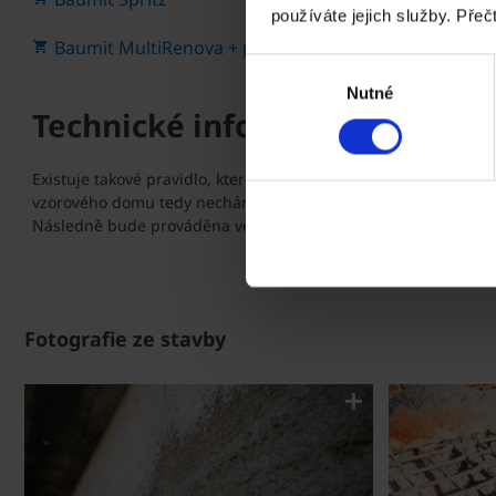
používáte jejich služby. Přeč
Baumit MultiRenova + perlinka.
Výběr
Nutné
souhlasu
Technické informace
Existuje takové pravidlo, které říká, že jeden milimetr omítky
vzorového domu tedy necháme procesy v jádrové omítce vysych
Následně bude prováděna venkovní fasáda.
Fotografie ze stavby