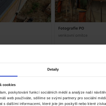
Fotografie PO
venkovní omítce
Detaily
výstavby
Otázky a řešen
á cookies
V této fázi stavby za vás řešíme 
klam, poskytování funkcí sociálních médií a analýze naší návšt
 náš web používáte, sdílíme se svými partnery pro sociální média
Je konstrukce jednovrstvého 
Konstrukce jednovrstvého obvo
 s dalšími informacemi, které jste jim poskytli nebo které získa