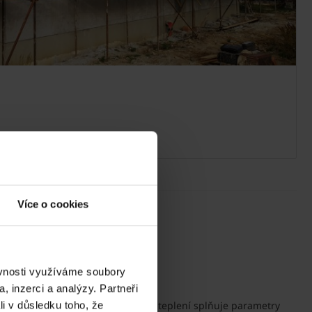
Více o cookies
í
tyto starosti:
ěvnosti využíváme soubory
, inzerci a analýzy. Partneři
zdiva dostatečným zateplením?
dového zdiva bez dodatečného zateplení splňuje parametry
li v důsledku toho, že