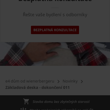
Řešte vaše bydlení s odborníky
BEZPLATNÁ KONZULTACE
e4 dům od wienerbergeru
Novinky
Základová deska - dokončení 011
Stavba domu bez zbytečných starostí