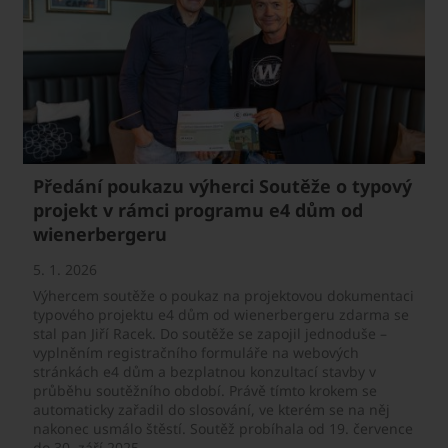
Předání poukazu výherci Soutěže o typový
projekt v rámci programu e4 dům od
wienerbergeru
5. 1. 2026
Výhercem soutěže o poukaz na projektovou dokumentaci
typového projektu e4 dům od wienerbergeru zdarma se
stal pan Jiří Racek. Do soutěže se zapojil jednoduše –
vyplněním registračního formuláře na webových
stránkách e4 dům a bezplatnou konzultací stavby v
průběhu soutěžního období. Právě tímto krokem se
automaticky zařadil do slosování, ve kterém se na něj
nakonec usmálo štěstí. Soutěž probíhala od 19. července
do 30. září 2025.