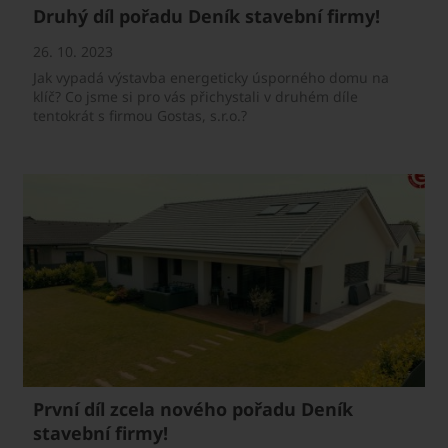
Druhý díl pořadu Deník stavební firmy!
26. 10. 2023
Jak vypadá výstavba energeticky úsporného domu na
klíč? Co jsme si pro vás přichystali v druhém díle
tentokrát s firmou Gostas, s.r.o.?
První díl zcela nového pořadu Deník
stavební firmy!