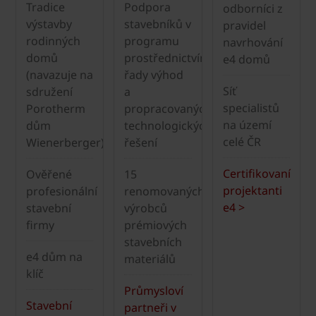
Tradice
Podpora
odborníci z
výstavby
stavebníků v
pravidel
rodinných
programu
navrhování
domů
prostřednictvím
e4 domů
(navazuje na
řady výhod
Síť
sdružení
a
specialistů
Porotherm
propracovaných
na území
dům
technologických
celé ČR
Wienerberger)
řešení
Certifikovaní
Ověřené
15
projektanti
profesionální
renomovaných
e4 >
stavební
výrobců
firmy
prémiových
stavebních
e4 dům na
materiálů
klíč
Průmysloví
Stavební
partneři v