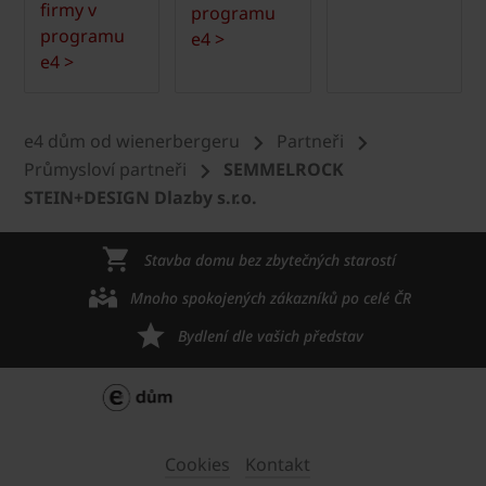
firmy v
programu
programu
e4 >
e4 >
e4 dům od wienerbergeru
Partneři
Průmysloví partneři
SEMMELROCK
STEIN+DESIGN Dlazby s.r.o.
Stavba domu bez zbytečných starostí
Mnoho spokojených zákazníků po celé ČR
Bydlení dle vašich představ
Cookies
Kontakt