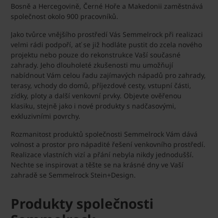
Bosně a Hercegovině, Černé Hoře a Makedonii zaměstnává
společnost okolo 900 pracovníků.
Jako tvůrce vnějšího prostředí Vás Semmelrock při realizaci
velmi rádi podpoří, ať se již hodláte pustit do zcela nového
projektu nebo pouze do rekonstrukce Vaší současné
zahrady. Jeho dlouholeté zkušenosti mu umožňují
nabídnout Vám celou řadu zajímavých nápadů pro zahrady,
terasy, vchody do domů, příjezdové cesty, vstupní části,
zídky, ploty a další venkovní prvky. Objevte ověřenou
klasiku, stejně jako i nové produkty s nadčasovými,
exkluzivními povrchy.
Rozmanitost produktů společnosti Semmelrock Vám dává
volnost a prostor pro nápadité řešení venkovního prostředí.
Realizace vlastních vizí a přání nebyla nikdy jednodušší.
Nechte se inspirovat a těšte se na krásné dny ve Vaší
zahradě se Semmelrock Stein+Design.
Produkty společnosti