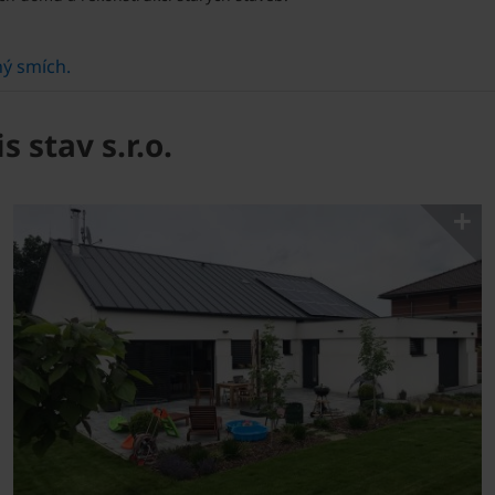
ný smích.
 stav s.r.o.