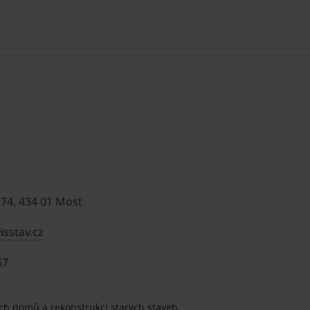
74, 434 01 Most
isstav.cz
67
h domů a rekonstrukcí starých staveb.