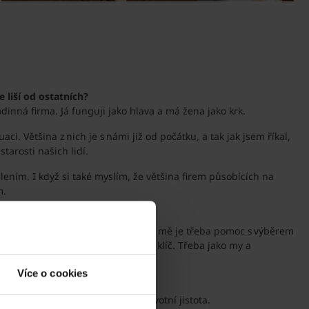
e liší od ostatních?
dinná firma. Já funguji jako hlava a má žena jako krk.
 Většina z nich je s námi již od počátku, a tak jak jsem říkal,
tarosti našich lidí.
lením. I když si také myslím, že většina firem působících na
m.
bníky?
u poskytne tzv. full servis. Což za mě je třeba pomoc s výběrem
ovolení a dům postaví nejlépe na klíč. Třeba jako my a
Více o cookies
 Zprvu možná dražší, ale celoživotní jistota.