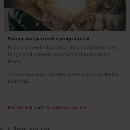
Průmysloví partneři v programu e4
Podpora stavebníků v programu prostřednictvím
řady výhod a propracovaných technologických
řešení
15 renomovaných výrobců prémiových stavebních
materiálů
Průmysloví partneři v programu e4 >
my
Brevis stav s.r.o.