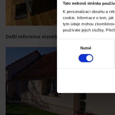
Tato webová stránka použív
K personalizaci obsahu a re
cookie. Informace o tom, jak
tyto údaje mohou zkombinovat
používáte jejich služby. Přeč
Další reference stavební firmy Brevis stav s.r.o.
Výběr
Nutné
souhlasu