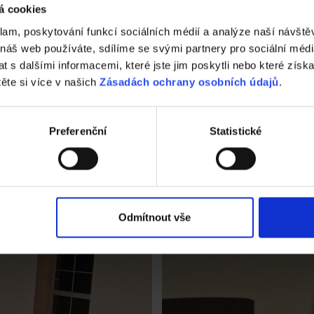
á cookies
Petr Krátký
Jednatel společnosti
klam, poskytování funkcí sociálních médií a analýze naší návšt
 náš web používáte, sdílíme se svými partnery pro sociální média
 s dalšími informacemi, které jste jim poskytli nebo které získa
těte si více v našich
Zásadách ochrany osobních údajů
.
Preferenční
Statistické
Odmítnout vše