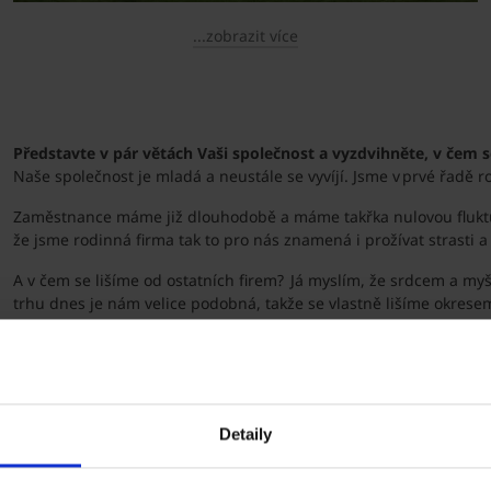
...zobrazit více
Představte v pár větách Vaši společnost a vyzdvihněte, v čem s
Naše společnost je mladá a neustále se vyvíjí. Jsme v prvé řadě ro
Zaměstnance máme již dlouhodobě a máme takřka nulovou fluktuaci.
že jsme rodinná firma tak to pro nás znamená i prožívat strasti a s
A v čem se lišíme od ostatních firem? Já myslím, že srdcem a myš
trhu dnes je nám velice podobná, takže se vlastně lišíme okrese
Jaké výhody podle Vás v současné době mohou ovlivnit stave
V dnešní době by měl hlavně stavebník hledat společnost, která m
pozemku, domu, materiálu. Firmy, která udělá projekt, stavební p
nebo koncept e4dům.
Detaily
Váš vzkaz stavebníkům…
Za mě by jednoznačně stavbu vždy měla provádět právnická osoba.