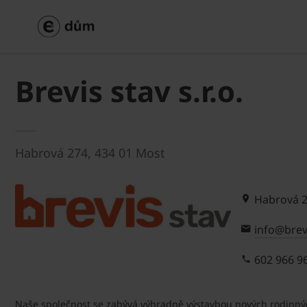
Brevis stav s.r.o.
Habrová 274, 434 01 Most
Habrová 2
info@brev
602 966 9
Naše společnost se zabývá výhradně výstavbou nových rodinnýc