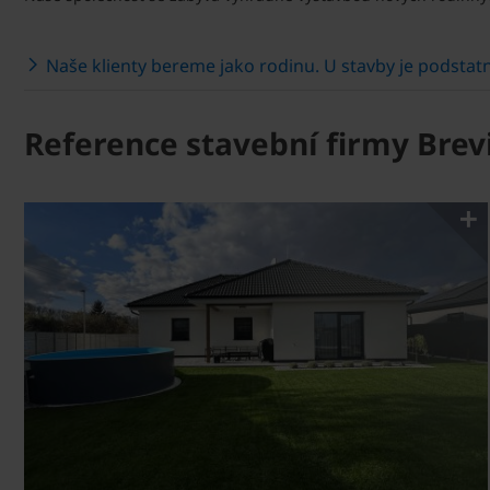
Naše klienty bereme jako rodinu. U stavby je podstat
Reference stavební firmy Brevis