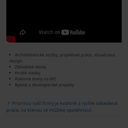
Architektonické služby, projektové práce, vizualizace,
design
Základové desky
Hrubé stavby
Rodinné domy na klíč
Bytové a developerské projekty
Prioritou naší firmy je kvalitně a rychle odvedená
práce, na kterou se můžete spolehnout.