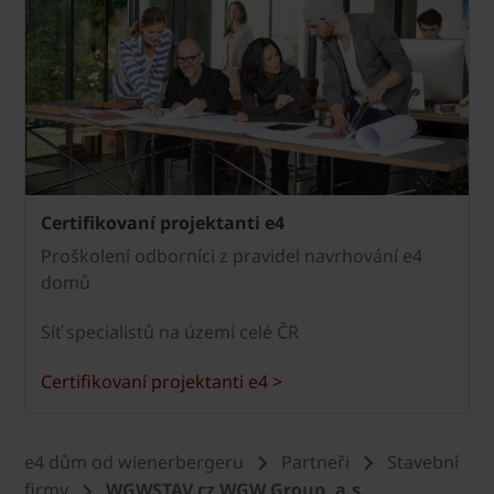
Certifikovaní projektanti e4
Proškolení odborníci z pravidel navrhování e4
domů
Síť specialistů na území celé ČR
Certifikovaní projektanti e4 >
e4 dům od wienerbergeru
Partneři
Stavební
firmy
WGWSTAV.cz WGW Group, a.s.