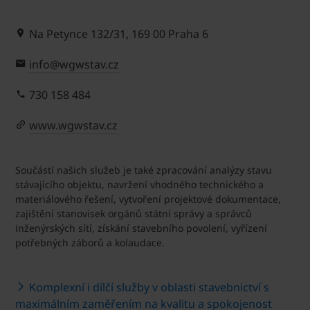
Na Petynce 132/31, 169 00 Praha 6
info@wgwstav.cz
730 158 484
www.wgwstav.cz
Součástí našich služeb je také zpracování analýzy stavu
stávajícího objektu, navržení vhodného technického a
materiálového řešení, vytvoření projektové dokumentace,
zajištění stanovisek orgánů státní správy a správců
inženýrských sítí, získání stavebního povolení, vyřízení
potřebných záborů a kolaudace.
Komplexní i dílčí služby v oblasti stavebnictví s
maximálním zaměřením na kvalitu a spokojenost