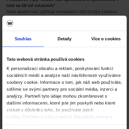
čem se liší od ostatních?
Naše společnost zajišťuje komplexní i dílčí služby v oblasti
stavebnictví podle aktuálních potřeb zákazníků. Ke každé
stavbě přistupujeme jako k vlastní investici. Před zahájením
prací i v průběhu výstavby se snažíme doporučovat co
nejefektivnější řešení s ohledem na funkčnost, životnost i
Souhlas
Detaily
Více o cookies
vynaložené finanční prostředky. Kromě výstavby budov
řešíme také fotovoltaiku, bazény, jezírka, zahrady, závlahy
apod., takže naši zákazníci nemusí následně shánět další
Tato webová stránka používá cookies
firmy na dodělání příslušenství k domu.
K personalizaci obsahu a reklam, poskytování funkcí
Jaké výhody podle Vás v současné době mohou ovlivnit
sociálních médií a analýze naší návštěvnosti využíváme
stavebníky?
soubory cookie. Informace o tom, jak náš web používáte,
Komplexní servis, který zahrnuje revizi projektové
dokumentace včetně navržených materiálů a technologií,
sdílíme se svými partnery pro sociální média, inzerci a
vyřízení stavebního povolení, realizaci stavby na klíč a
analýzy. Partneři tyto údaje mohou zkombinovat s
zajištění kolaudace. Většinu profesí zajišťujeme vlastními
dalšími informacemi, které jste jim poskytli nebo které
zaměstnanci, takže nevznikají komplikace při návaznosti
získali v důsledku toho, že používáte jejich
jednotlivých profesí, které stavbu často prodlužují a
služby. Přečtěte si více v našich
Zásadách ochrany
prodražují.
osobních údajů
.