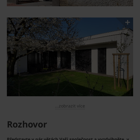
...zobrazit více
Rozhovor
Představte v pár větách Vaši společnost a vyzdvihněte, v