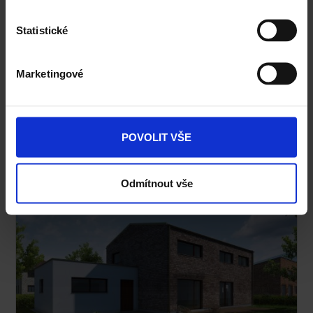
Statistické
Marketingové
POVOLIT VŠE
Typový projekt NERO 2005.2
Odmítnout vše