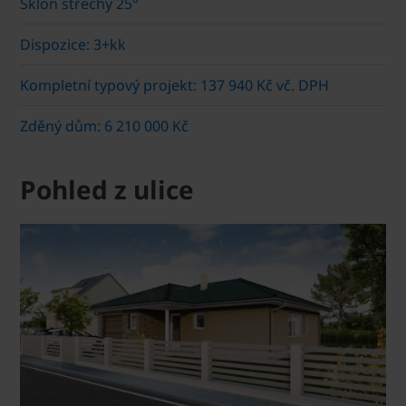
Sklon střechy 25°
Dispozice: 3+kk
Kompletní typový projekt: 137 940 Kč vč. DPH
Zděný dům: 6 210 000 Kč
Pohled z ulice