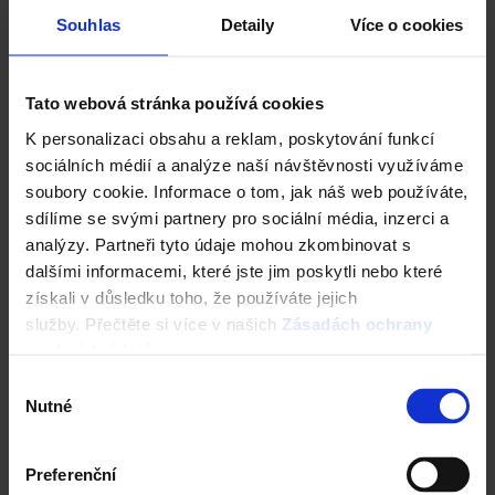
Souhlas
Detaily
Více o cookies
Typový projekt VIKTORIE 1.01
Tato webová stránka používá cookies
K personalizaci obsahu a reklam, poskytování funkcí
sociálních médií a analýze naší návštěvnosti využíváme
soubory cookie. Informace o tom, jak náš web používáte,
sdílíme se svými partnery pro sociální média, inzerci a
analýzy. Partneři tyto údaje mohou zkombinovat s
dalšími informacemi, které jste jim poskytli nebo které
získali v důsledku toho, že používáte jejich
služby. Přečtěte si více v našich
Zásadách ochrany
osobních údajů
.
Typový projekt PAVLA 2.01
Výběr
Nutné
souhlasu
Preferenční