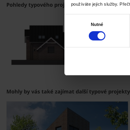
Pohledy typového projektu ELSA I TREND
používáte jejich služby. Přeč
Výběr
Nutné
souhlasu
Mohly by vás také zajímat další typové projekty