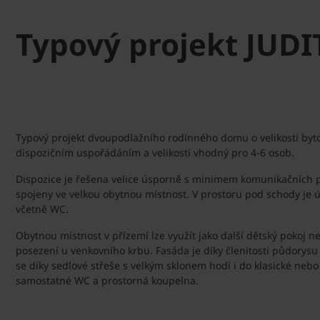
Typový projekt JUDI
Typový projekt dvoupodlažního rodinného domu o velikosti byto
dispozičním uspořádáním a velikostí vhodný pro 4-6 osob.
Dispozice je řešena velice úsporně s minimem komunikačních pr
spojeny ve velkou obytnou místnost. V prostoru pod schody je ú
včetně WC.
Obytnou místnost v přízemí lze využít jako další dětský pokoj ne
posezení u venkovního krbu. Fasáda je díky členitosti půdorysu 
se díky sedlové střeše s velkým sklonem hodí i do klasické nebo 
samostatné WC a prostorná koupelna.