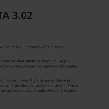
TA 3.02
vé jednotky 5+1 s garáží. Dům je svým
ostor. Kuchyň, jídelna a obývací pokoj jsou
ložný prostor, dále je v přízemí menší koupelna
bo jako pracovnu. Krytá terasa je ideální pro
a rozměrům oken velice živá a atraktivní. Přesto
venkovské zástavby. V podkroví jsou tři ložnice,