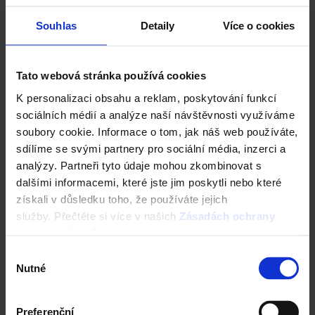
Typový projekt ZORA 1.01
Souhlas
Detaily
Více o cookies
Tato webová stránka používá cookies
K personalizaci obsahu a reklam, poskytování funkcí
sociálních médií a analýze naší návštěvnosti využíváme
soubory cookie. Informace o tom, jak náš web používáte,
sdílíme se svými partnery pro sociální média, inzerci a
analýzy. Partneři tyto údaje mohou zkombinovat s
dalšími informacemi, které jste jim poskytli nebo které
získali v důsledku toho, že používáte jejich
služby. Přečtěte si více v našich
Zásadách ochrany
Typový projekt ZINA 1.01
osobních údajů
.
Výběr
Nutné
souhlasu
Preferenční