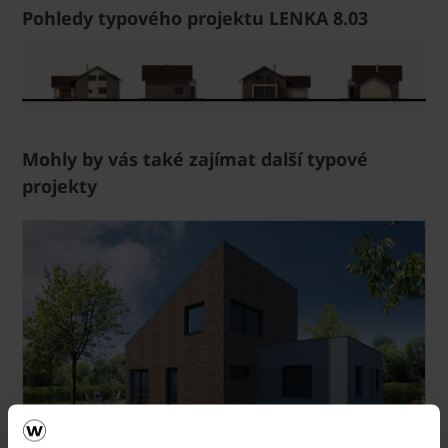
Pohledy typového projektu LENKA 8.03
Mohly by vás také zajímat další typové
projekty