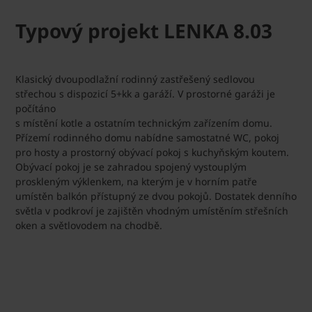
Typový projekt LENKA 8.03
Klasický dvoupodlažní rodinný zastřešený sedlovou
střechou s dispozicí 5+kk a garáží. V prostorné garáži je
počítáno
s místění kotle a ostatním technickým zařízením domu.
Přízemí rodinného domu nabídne samostatné WC, pokoj
pro hosty a prostorný obývací pokoj s kuchyňským koutem.
Obývací pokoj je se zahradou spojený vystouplým
proskleným výklenkem, na kterým je v horním patře
umístěn balkón přístupný ze dvou pokojů. Dostatek denního
světla v podkroví je zajištěn vhodným umístěním střešních
oken a světlovodem na chodbě.