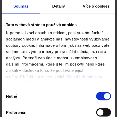
Souhlas
Detaily
Více o cookies
Tato webová stránka používá cookies
Typový projekt VIKTORIE 1.01
K personalizaci obsahu a reklam, poskytování funkcí
sociálních médií a analýze naší návštěvnosti využíváme
soubory cookie. Informace o tom, jak náš web používáte,
sdílíme se svými partnery pro sociální média, inzerci a
analýzy. Partneři tyto údaje mohou zkombinovat s
dalšími informacemi, které jste jim poskytli nebo které
získali v důsledku toho, že používáte jejich
služby. Přečtěte si více v našich
Zásadách ochrany
osobních údajů
.
Výběr
Nutné
souhlasu
Typový projekt PAVLA 2.01
Preferenční