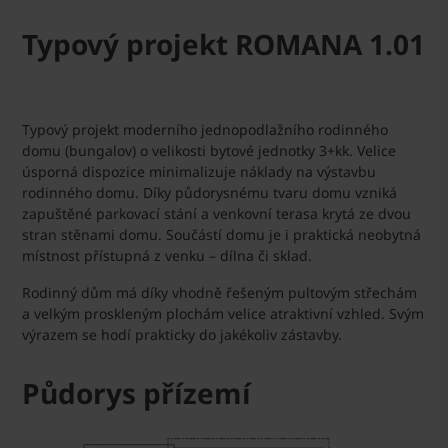
Typový projekt ROMANA 1.01
Typový projekt moderního jednopodlažního rodinného
domu (bungalov) o velikosti bytové jednotky 3+kk. Velice
úsporná dispozice minimalizuje náklady na výstavbu
rodinného domu. Díky půdorysnému tvaru domu vzniká
zapuštěné parkovací stání a venkovní terasa krytá ze dvou
stran stěnami domu. Součástí domu je i praktická neobytná
místnost přístupná z venku – dílna či sklad.
Rodinný dům má díky vhodně řešeným pultovým střechám
a velkým proskleným plochám velice atraktivní vzhled. Svým
výrazem se hodí prakticky do jakékoliv zástavby.
Půdorys přízemí