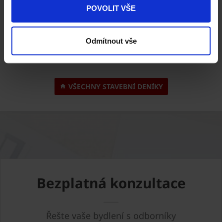
info@stakl.cz
POVOLIT VŠE
321 785 719 / 773 905 935
Odmítnout vše
www.stakl.cz
VŠECHNY STAVEBNÍ DENÍKY
Bezplatná konzultace
Řešte vaše bydlení s odborníky