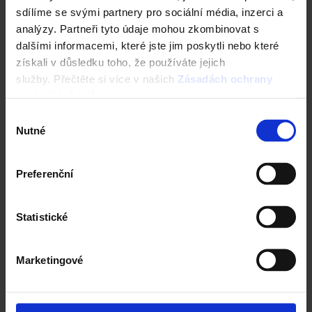
sdílíme se svými partnery pro sociální média, inzerci a
analýzy. Partneři tyto údaje mohou zkombinovat s
dalšími informacemi, které jste jim poskytli nebo které
získali v důsledku toho, že používáte jejich
služby. Přečtěte si více v našich
Zásadách ochrany
osobních údajů
.
Výběr
Nutné
souhlasu
Preferenční
Statistické
Marketingové
Poděbradská 14, 289 11 Vrbová Lhota