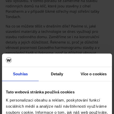
vaši výstavbu. V tomto pořadu se zaměříme na stavbu
rodinných domů na klíč, které jsou stavěny z cihel
Porotherm a v případě šikmé střechy mají střešní tašky
Tondach.
Na co se můžete těšit v dnešním díle? Povíme si, jaké
stavební materiály a technologie se dnes využívají pro
stavbu rodinného domu. Zaměříme se i na konstrukční
detaily a jejich důležitost. Řekneme si, proč je důležité
věnovat pozornost časového harmonogramu stavby a v
neposlední řadě si řekneme, proč je důležité věnovat
pozornost i zahradě.
Souhlas
Detaily
Více o cookies
Tato webová stránka používá cookies
K personalizaci obsahu a reklam, poskytování funkcí
sociálních médií a analýze naší návštěvnosti využíváme
soubory cookie. Informace o tom, jak náš web používáte,