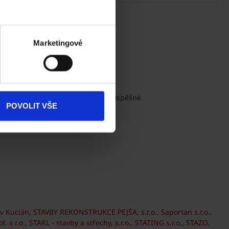
Marketingové
cké a bydlení v nich je zdraví prospěšné.
POVOLIT VŠE
av Kucián
,
STAVBY REKONSTRUKCE PEJŠA, s.r.o.
,
Saportan s.r.o
.,
. s r.o.
,
STAKL - stavby a střechy, s.r.o.
,
STATING s.r.o.
,
STAZO,