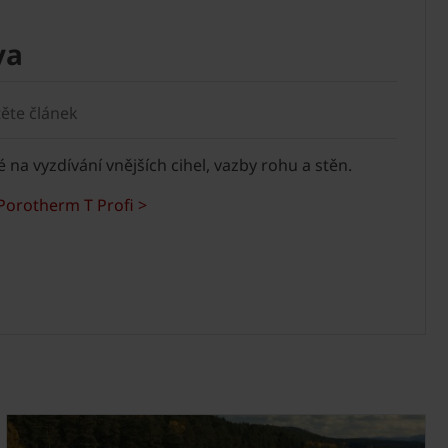
va
těte článek
 na vyzdívání vnějších cihel, vazby rohu a stěn.
 Porotherm T Profi >