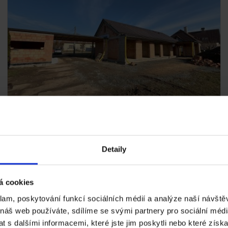
Pátý díl Deníku stavební firmy nám přiblíží
dům z jednovrstvého zdiva postavený ve
svahu.
Detaily
1. 7. 2025
S naším partnerem, stavební firmou Stating s.r.o., se
podíváme na výstavbu přízemního domu s pasivním
stíněním, vazníkovým krovem a moderním řešením
á cookies
vytápění tepelným čerpadlem. Zároveň si ukážeme výhody
klam, poskytování funkcí sociálních médií a analýze naší návšt
zdiva Porotherm 30 Profi a glazované krytiny Tondach
 náš web používáte, sdílíme se svými partnery pro sociální média
Planoton.
 s dalšími informacemi, které jste jim poskytli nebo které získa