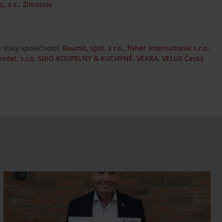
 a.s.
,
Zimastav
 staly společnosti:
Baumit, spol. s r.o.
,
fisher international s.r.o.
,
iedel, s.r.o
,
SIKO KOUPELNY & KUCHYNĚ
,
VEKRA
,
VELUX Česká