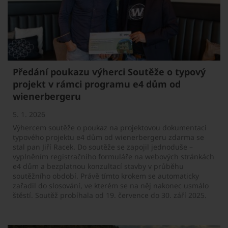
Předání poukazu výherci Soutěže o typový
projekt v rámci programu e4 dům od
wienerbergeru
5. 1. 2026
Výhercem soutěže o poukaz na projektovou dokumentaci
typového projektu e4 dům od wienerbergeru zdarma se
stal pan Jiří Racek. Do soutěže se zapojil jednoduše –
vyplněním registračního formuláře na webových stránkách
e4 dům a bezplatnou konzultací stavby v průběhu
soutěžního období. Právě tímto krokem se automaticky
zařadil do slosování, ve kterém se na něj nakonec usmálo
štěstí. Soutěž probíhala od 19. července do 30. září 2025.