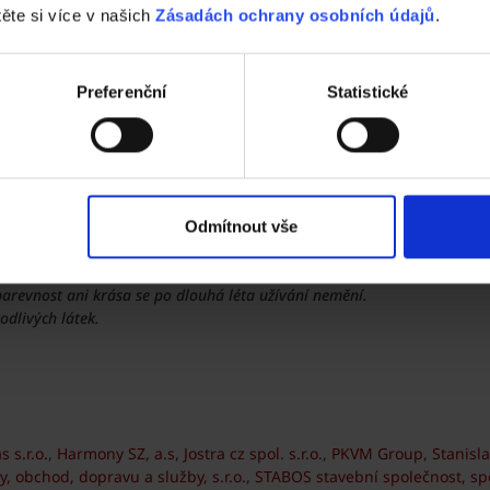
těte si více v našich
Zásadách ochrany osobních údajů
.
... zobrazit více
Preferenční
Statistické
m
 domy jsou: ekonomické, energeticky efektivní, estetické, ekologi
Odmítnout vše
lní údržba.
je požadavky pro NZEB.
barevnost ani krása se po dlouhá léta užívání nemění.
odlivých látek.
s s.r.o.
,
Harmony SZ, a.s
,
Jostra cz spol. s.r.o
.,
PKVM Group
,
Stanisl
y, obchod, dopravu a služby, s.r.o.
,
STABOS stavební společnost, spol