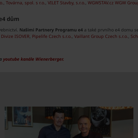
o.
,
Továrna, spol. s r.o.
,
VILET Stavby, s.r.o.
,
WGWSTAV.cz WGW Group,
 e4 dům
vebnictví.
Našimi Partnery Programu e4
a také prvního e4 domu se
- Divize ISOVER
,
Pipelife Czech s.r.o.
,
Vaillant Group Czech s.r.o.
,
Sch
na
youtube kanále Wienerberger.